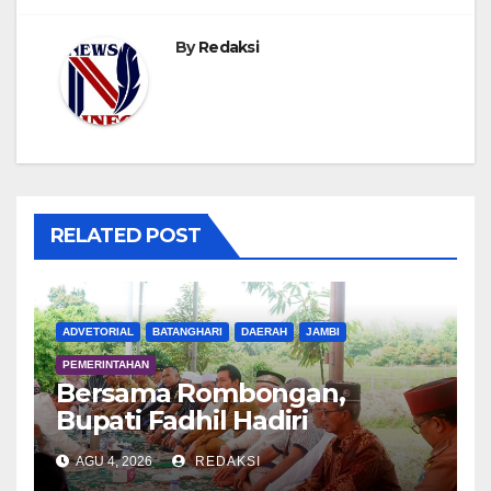
By
Redaksi
RELATED POST
ADVETORIAL
BATANGHARI
DAERAH
JAMBI
PEMERINTAHAN
Bersama Rombongan,
Bupati Fadhil Hadiri
Syukuran Tanam Padi di
AGU 4, 2026
REDAKSI
Terusan