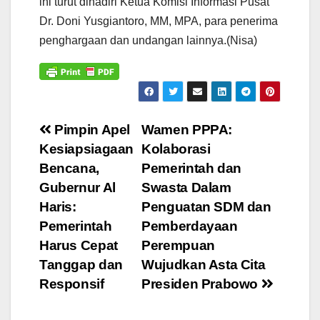
ini turut dihadiri Ketua Komisi Informasi Pusat
Dr. Doni Yusgiantoro, MM, MPA, para penerima
penghargaan dan undangan lainnya.(Nisa)
Navigasi
Pimpin Apel
Wamen PPPA:
Kesiapsiagaan
Kolaborasi
pos
Bencana,
Pemerintah dan
Gubernur Al
Swasta Dalam
Haris:
Penguatan SDM dan
Pemerintah
Pemberdayaan
Harus Cepat
Perempuan
Tanggap dan
Wujudkan Asta Cita
Responsif
Presiden Prabowo