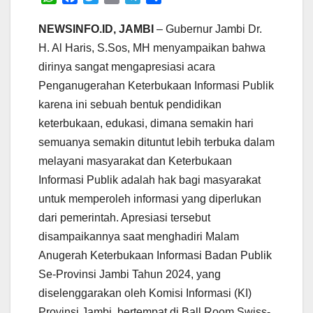
h
a
w
m
e
h
a
c
i
a
l
a
NEWSINFO.ID, JAMBI
– Gubernur Jambi Dr.
t
e
t
i
e
r
H. Al Haris, S.Sos, MH menyampaikan bahwa
s
b
t
l
g
e
dirinya sangat mengapresiasi acara
A
o
e
r
Penganugerahan Keterbukaan Informasi Publik
p
o
r
a
p
k
m
karena ini sebuah bentuk pendidikan
keterbukaan, edukasi, dimana semakin hari
semuanya semakin dituntut lebih terbuka dalam
melayani masyarakat dan Keterbukaan
Informasi Publik adalah hak bagi masyarakat
untuk memperoleh informasi yang diperlukan
dari pemerintah. Apresiasi tersebut
disampaikannya saat menghadiri Malam
Anugerah Keterbukaan Informasi Badan Publik
Se-Provinsi Jambi Tahun 2024, yang
diselenggarakan oleh Komisi Informasi (KI)
Provinsi Jambi, bertempat di Ball Room Swiss-