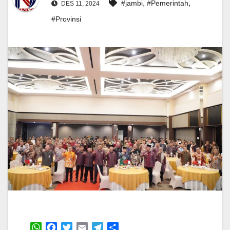
,
,
#jambi
#Pemerintah
DES 11, 2024
#Provinsi
W
F
T
E
T
S