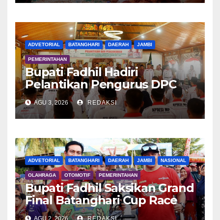
ADVETORIAL
BATANGHARI
DAERAH
JAMBI
PEMERINTAHAN
Bupati Fadhil Hadiri
Pelantikan Pengurus DPC
APDESI MP
AGU 3, 2026
REDAKSI
ADVETORIAL
BATANGHARI
DAERAH
JAMBI
NASIONAL
OLAHRAGA
OTOMOTIF
PEMERINTAHAN
Bupati Fadhil Saksikan Grand
Final Batanghari Cup Race
2026
AGU 2, 2026
REDAKSI