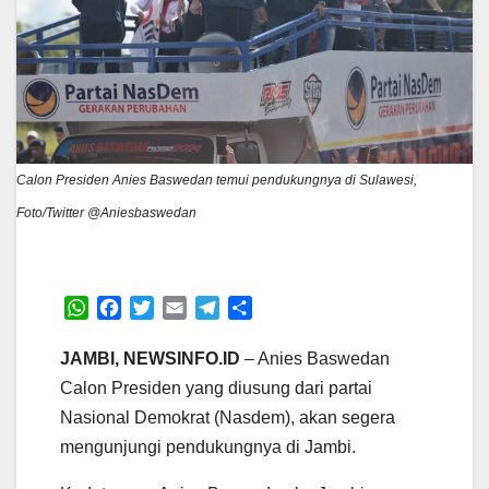
Calon Presiden Anies Baswedan temui pendukungnya di Sulawesi,
Foto/Twitter @Aniesbaswedan
W
F
T
E
T
S
h
a
w
m
e
h
a
c
i
a
l
a
JAMBI, NEWSINFO.ID
– Anies Baswedan
t
e
t
i
e
r
Calon Presiden yang diusung dari partai
s
b
t
l
g
e
Nasional Demokrat (Nasdem), akan segera
A
o
e
r
mengunjungi pendukungnya di Jambi.
p
o
r
a
p
k
m