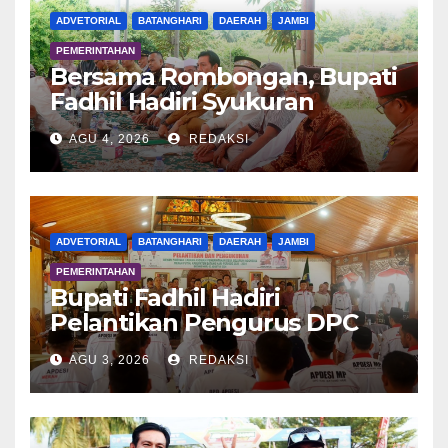
ADVETORIAL
BATANGHARI
DAERAH
JAMBI
PEMERINTAHAN
Bersama Rombongan, Bupati
Fadhil Hadiri Syukuran
Tanam Padi di Terusan
AGU 4, 2026
REDAKSI
ADVETORIAL
BATANGHARI
DAERAH
JAMBI
PEMERINTAHAN
Bupati Fadhil Hadiri
Pelantikan Pengurus DPC
APDESI MP
AGU 3, 2026
REDAKSI