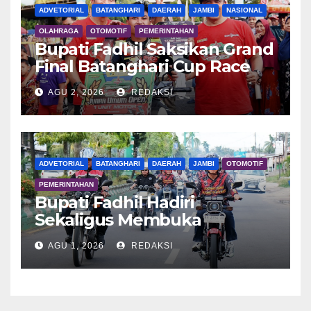
ADVETORIAL
BATANGHARI
DAERAH
JAMBI
NASIONAL
OLAHRAGA
OTOMOTIF
PEMERINTAHAN
Bupati Fadhil Saksikan Grand
Final Batanghari Cup Race
2026
AGU 2, 2026
REDAKSI
ADVETORIAL
BATANGHARI
DAERAH
JAMBI
OTOMOTIF
PEMERINTAHAN
Bupati Fadhil Hadiri
Sekaligus Membuka
Kegiatan Batanghari King
AGU 1, 2026
REDAKSI
Club