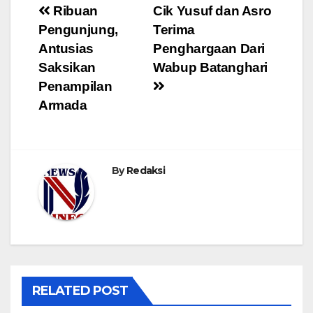
Navigasi
Ribuan
Cik Yusuf dan Asro
Pengunjung,
Terima
pos
Antusias
Penghargaan Dari
Saksikan
Wabup Batanghari
Penampilan
Armada
By
Redaksi
RELATED POST