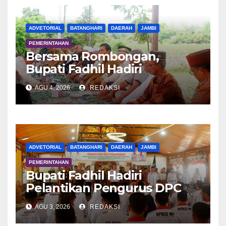
ADVETORIAL
BATANGHARI
DAERAH
JAMBI
PEMERINTAHAN
Bersama Rombongan,
Bupati Fadhil Hadiri
Syukuran Tanam Padi di
AGU 4, 2026
REDAKSI
Terusan
ADVETORIAL
BATANGHARI
DAERAH
JAMBI
PEMERINTAHAN
Bupati Fadhil Hadiri
Pelantikan Pengurus DPC
APDESI MP
AGU 3, 2026
REDAKSI