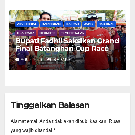
ADVETORIAL
BATANGHARI
DAERAH
JAMBI
NASIONAL
OLAHRAGA
OTOMOTIF
PEMERINTAHAN
Bupati Fadhil Saksikan Grand
Final Batanghari Cup Race
2026
AGU 2, 2026
REDAKSI
Tinggalkan Balasan
Alamat email Anda tidak akan dipublikasikan.
Ruas
yang wajib ditandai
*