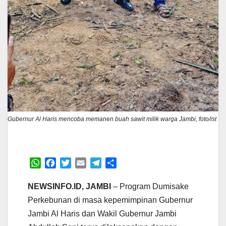
Gubernur Al Haris mencoba memanen buah sawit milik warga Jambi, foto/ist
W
F
T
E
T
S
h
a
w
m
e
h
a
c
i
a
l
a
NEWSINFO.ID, JAMBI
– Program Dumisake
t
e
t
i
e
r
Perkebunan di masa kepemimpinan Gubernur
s
b
t
l
g
e
Jambi Al Haris dan Wakil Gubernur Jambi
A
o
e
r