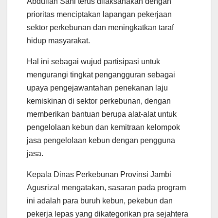
Abdullah Sani terus dilaksanakan dengan
p
o
r
a
p
k
m
prioritas menciptakan lapangan pekerjaan
sektor perkebunan dan meningkatkan taraf
hidup masyarakat.
Hal ini sebagai wujud partisipasi untuk
mengurangi tingkat pengangguran sebagai
upaya pengejawantahan penekanan laju
kemiskinan di sektor perkebunan, dengan
memberikan bantuan berupa alat-alat untuk
pengelolaan kebun dan kemitraan kelompok
jasa pengelolaan kebun dengan pengguna
jasa.
Kepala Dinas Perkebunan Provinsi Jambi
Agusrizal mengatakan, sasaran pada program
ini adalah para buruh kebun, pekebun dan
pekerja lepas yang dikategorikan pra sejahtera