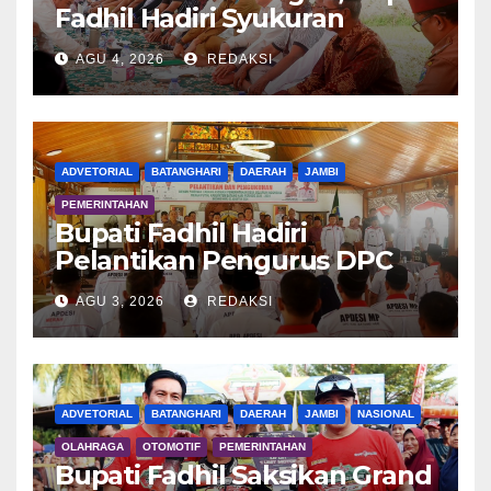
Fadhil Hadiri Syukuran
Tanam Padi di Terusan
AGU 4, 2026
REDAKSI
ADVETORIAL
BATANGHARI
DAERAH
JAMBI
PEMERINTAHAN
Bupati Fadhil Hadiri
Pelantikan Pengurus DPC
APDESI MP
AGU 3, 2026
REDAKSI
ADVETORIAL
BATANGHARI
DAERAH
JAMBI
NASIONAL
OLAHRAGA
OTOMOTIF
PEMERINTAHAN
Bupati Fadhil Saksikan Grand