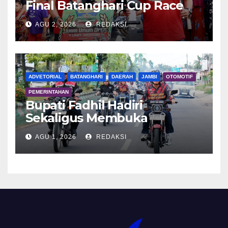
Final Batanghari Cup Race
2026
AGU 2, 2026
REDAKSI
ADVETORIAL
BATANGHARI
DAERAH
JAMBI
OTOMOTIF
PEMERINTAHAN
Bupati Fadhil Hadiri
Sekaligus Membuka
Kegiatan Batanghari King
AGU 1, 2026
REDAKSI
Club