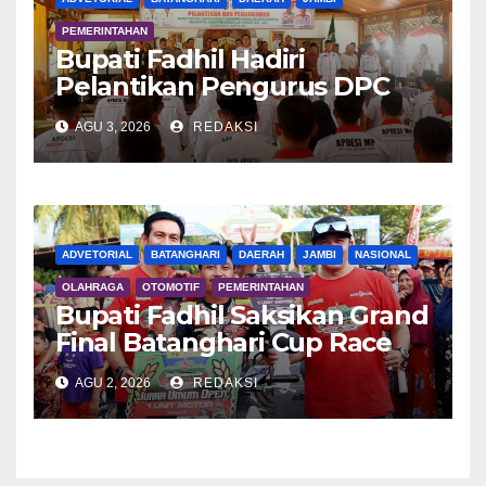
PEMERINTAHAN
Bupati Fadhil Hadiri
Pelantikan Pengurus DPC
APDESI MP
AGU 3, 2026
REDAKSI
ADVETORIAL
BATANGHARI
DAERAH
JAMBI
NASIONAL
OLAHRAGA
OTOMOTIF
PEMERINTAHAN
Bupati Fadhil Saksikan Grand
Final Batanghari Cup Race
2026
AGU 2, 2026
REDAKSI