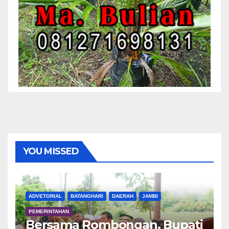
YOU MISSED
ADVETORIAL
BATANGHARI
DAERAH
JAMBI
PEMERINTAHAN
Bersama Rombongan, Bupati