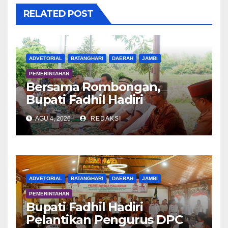
RELATED POST
ADVETORIAL
BATANGHARI
DAERAH
JAMBI
PEMERINTAHAN
Bersama Rombongan,
Bupati Fadhil Hadiri
Syukuran Tanam Padi di
AGU 4, 2026
REDAKSI
Terusan
ADVETORIAL
BATANGHARI
DAERAH
JAMBI
PEMERINTAHAN
Bupati Fadhil Hadiri
Pelantikan Pengurus DPC