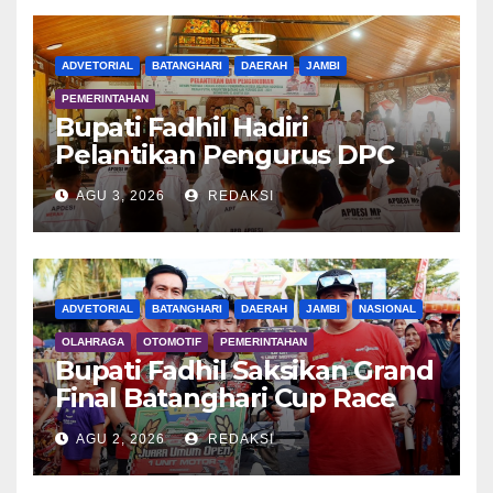
ADVETORIAL
BATANGHARI
DAERAH
JAMBI
PEMERINTAHAN
Bupati Fadhil Hadiri
Pelantikan Pengurus DPC
APDESI MP
AGU 3, 2026
REDAKSI
ADVETORIAL
BATANGHARI
DAERAH
JAMBI
NASIONAL
OLAHRAGA
OTOMOTIF
PEMERINTAHAN
Bupati Fadhil Saksikan Grand
Final Batanghari Cup Race
2026
AGU 2, 2026
REDAKSI