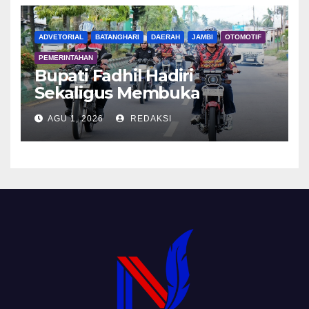
ADVETORIAL
BATANGHARI
DAERAH
JAMBI
OTOMOTIF
PEMERINTAHAN
Bupati Fadhil Hadiri
Sekaligus Membuka
Kegiatan Batanghari King
AGU 1, 2026
REDAKSI
Club