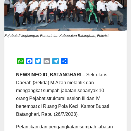
Pejabat di lingkungan Pemerintah Kabupaten Batanghari, Foto/ist
W
F
T
E
T
S
h
a
w
m
e
h
a
c
i
a
l
a
NEWSINFO.ID, BATANGHARI
– Sekretaris
t
e
t
i
e
r
Daerah (Sekda) M.Azan melantik dan
s
b
t
l
g
e
mengangkat sumpah jabatan sebanyak 10
A
o
e
r
orang Pejabat struktural eselon III dan IV
p
o
r
a
p
k
m
bertempat di Ruang Pola Kecil Kantor Bupati
Batanghari, Rabu (26/7/2023).
Pelantikan dan pengangkatan sumpah jabatan