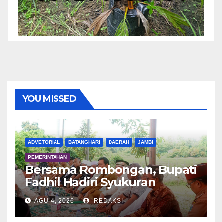
YOU MISSED
ADVETORIAL
BATANGHARI
DAERAH
JAMBI
PEMERINTAHAN
Bersama Rombongan, Bupati
Fadhil Hadiri Syukuran
Tanam Padi di Terusan
AGU 4, 2026
REDAKSI