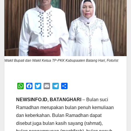
Wakil Bupati dan Wakil Ketua TP-PKK Kabupaaten Batang Hari, Foto/ist
W
F
T
E
T
S
h
a
w
m
e
h
a
c
i
a
l
a
NEWSINFO.ID, BATANGHARI
– Bulan suci
t
e
t
i
e
r
Ramadhan merupakan bulan penuh kemuliaan
s
b
t
l
g
e
dan keberkahan. Bulan Ramadhan dapat
A
o
e
r
disebut juga bulan kasih sayang (rahmat),
p
o
r
a
p
k
m