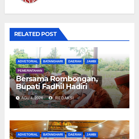
RELATED POST
ADVETORIAL
BATANGHARI
DAERAH
JAMBI
PEMERINTAHAN
Bersama Rombongan,
Bupati Fadhil Hadiri
Syukuran Tanam Padi di
AGU 4, 2026
REDAKSI
Terusan
ADVETORIAL
BATANGHARI
DAERAH
JAMBI