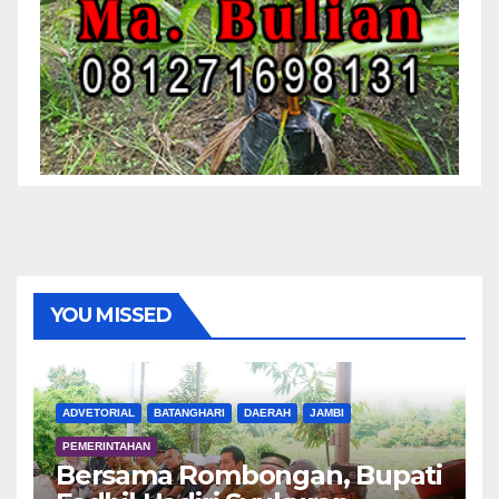
YOU MISSED
ADVETORIAL
BATANGHARI
DAERAH
JAMBI
PEMERINTAHAN
Bersama Rombongan, Bupati