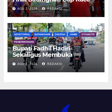
2026
AGU 2, 2026
REDAKSI
ADVETORIAL
BATANGHARI
DAERAH
JAMBI
OTOMOTIF
PEMERINTAHAN
Bupati Fadhil Hadiri
Sekaligus Membuka
Kegiatan Batanghari King
AGU 1, 2026
REDAKSI
Club