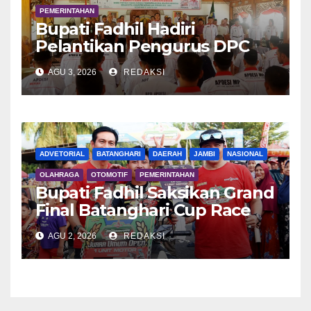
PEMERINTAHAN
Bupati Fadhil Hadiri
Pelantikan Pengurus DPC
APDESI MP
AGU 3, 2026
REDAKSI
ADVETORIAL
BATANGHARI
DAERAH
JAMBI
NASIONAL
OLAHRAGA
OTOMOTIF
PEMERINTAHAN
Bupati Fadhil Saksikan Grand
Final Batanghari Cup Race
2026
AGU 2, 2026
REDAKSI