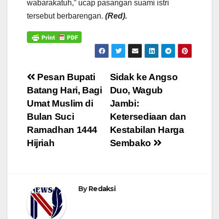
wabarakatuh,” ucap pasangan suami istri
tersebut berbarengan.
(Red).
Navigasi
Pesan Bupati
Sidak ke Angso
Batang Hari, Bagi
Duo, Wagub
pos
Umat Muslim di
Jambi:
Bulan Suci
Ketersediaan dan
Ramadhan 1444
Kestabilan Harga
Hijriah
Sembako
By
Redaksi