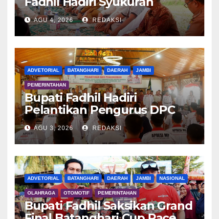
Fadhil Hadiri Syukuran
Tanam Padi di Terusan
AGU 4, 2026
REDAKSI
ADVETORIAL
BATANGHARI
DAERAH
JAMBI
PEMERINTAHAN
Bupati Fadhil Hadiri
Pelantikan Pengurus DPC
APDESI MP
AGU 3, 2026
REDAKSI
ADVETORIAL
BATANGHARI
DAERAH
JAMBI
NASIONAL
OLAHRAGA
OTOMOTIF
PEMERINTAHAN
Bupati Fadhil Saksikan Grand
Final Batanghari Cup Race