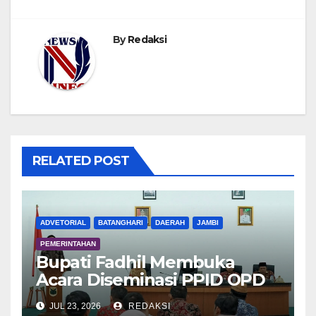
By
Redaksi
RELATED POST
ADVETORIAL
BATANGHARI
DAERAH
JAMBI
PEMERINTAHAN
Bupati Fadhil Membuka
Acara Diseminasi PPID OPD
Dalam Rangka E-Monev
JUL 23, 2026
REDAKSI