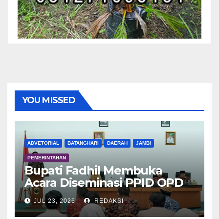
YOU MISSED
ADVETORIAL
BATANGHARI
DAERAH
JAMBI
PEMERINTAHAN
Bupati Fadhil Membuka
Acara Diseminasi PPID OPD
Dalam Rangka E-Monev
JUL 23, 2026
REDAKSI