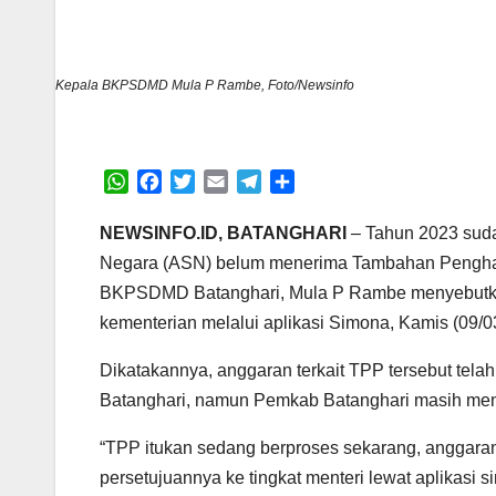
Kepala BKPSDMD Mula P Rambe, Foto/Newsinfo
W
F
T
E
T
S
h
a
w
m
e
h
a
c
i
a
l
a
NEWSINFO.ID, BATANGHARI
– Tahun 2023 suda
t
e
t
i
e
r
Negara (ASN) belum menerima Tambahan Penghasi
s
b
t
l
g
e
BKPSDMD Batanghari, Mula P Rambe menyebutkan s
A
o
e
r
kementerian melalui aplikasi Simona, Kamis (09/0
p
o
r
a
p
k
m
Dikatakannya, anggaran terkait TPP tersebut tel
Batanghari, namun Pemkab Batanghari masih menu
“TPP itukan sedang berproses sekarang, anggaran 
persetujuannya ke tingkat menteri lewat aplikasi 