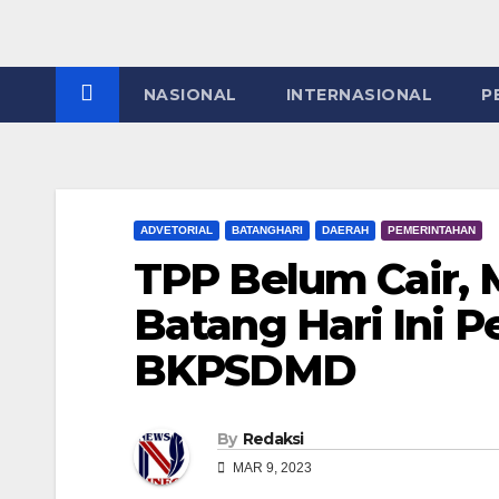
NASIONAL
INTERNASIONAL
P
ADVETORIAL
BATANGHARI
DAERAH
PEMERINTAHAN
TPP Belum Cair,
Batang Hari Ini P
BKPSDMD
By
Redaksi
MAR 9, 2023