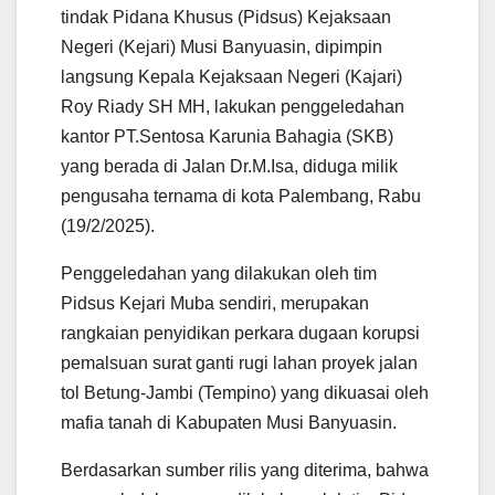
t
e
t
i
e
r
tindak Pidana Khusus (Pidsus) Kejaksaan
s
b
t
l
g
e
Negeri (Kejari) Musi Banyuasin, dipimpin
A
o
e
r
langsung Kepala Kejaksaan Negeri (Kajari)
p
o
r
a
p
k
m
Roy Riady SH MH, lakukan penggeledahan
kantor PT.Sentosa Karunia Bahagia (SKB)
yang berada di Jalan Dr.M.Isa, diduga milik
pengusaha ternama di kota Palembang, Rabu
(19/2/2025).
Penggeledahan yang dilakukan oleh tim
Pidsus Kejari Muba sendiri, merupakan
rangkaian penyidikan perkara dugaan korupsi
pemalsuan surat ganti rugi lahan proyek jalan
tol Betung-Jambi (Tempino) yang dikuasai oleh
mafia tanah di Kabupaten Musi Banyuasin.
Berdasarkan sumber rilis yang diterima, bahwa