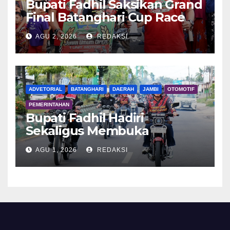
Bupati Fadhil Saksikan Grand
Final Batanghari Cup Race
2026
AGU 2, 2026
REDAKSI
ADVETORIAL
BATANGHARI
DAERAH
JAMBI
OTOMOTIF
PEMERINTAHAN
Bupati Fadhil Hadiri
Sekaligus Membuka
Kegiatan Batanghari King
AGU 1, 2026
REDAKSI
Club