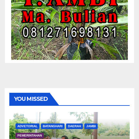
YOU MISSED
ADVETORIAL
BATANGHARI
DAERAH
JAMBI
PEMERINTAHAN