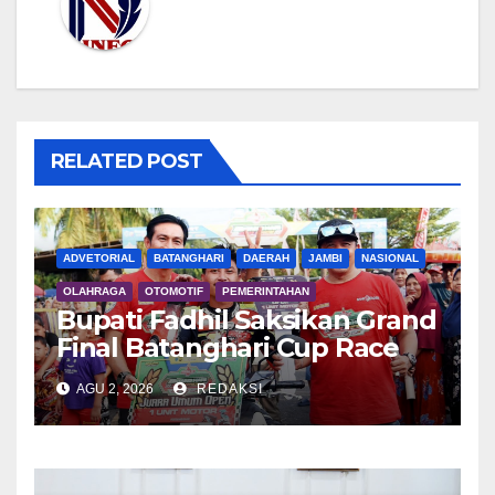
RELATED POST
ADVETORIAL
BATANGHARI
DAERAH
JAMBI
NASIONAL
OLAHRAGA
OTOMOTIF
PEMERINTAHAN
Bupati Fadhil Saksikan Grand
Final Batanghari Cup Race
2026
AGU 2, 2026
REDAKSI