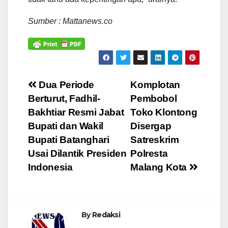
Sumber : Mattanews.co
Navigasi
Dua Periode
Komplotan
Berturut, Fadhil-
Pembobol
pos
Bakhtiar Resmi Jabat
Toko Klontong
Bupati dan Wakil
Disergap
Bupati Batanghari
Satreskrim
Usai Dilantik Presiden
Polresta
Indonesia
Malang Kota
By
Redaksi