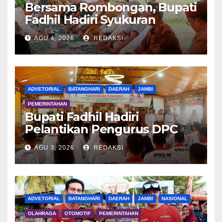
Bersama Rombongan, Bupati
Fadhil Hadiri Syukuran
Tanam Padi di Terusan
AGU 4, 2026
REDAKSI
ADVETORIAL
BATANGHARI
DAERAH
JAMBI
PEMERINTAHAN
Bupati Fadhil Hadiri
Pelantikan Pengurus DPC
APDESI MP
AGU 3, 2026
REDAKSI
ADVETORIAL
BATANGHARI
DAERAH
JAMBI
NASIONAL
OLAHRAGA
OTOMOTIF
PEMERINTAHAN