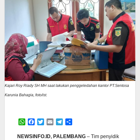
Kajari Roy Riady SH MH saat lakukan penggeledahan kantor PT.Sentosa
Karunia Bahagia, foto/ist.
W
F
T
E
T
S
h
a
w
m
e
h
a
c
i
a
l
a
NEWSINFO.ID, PALEMBANG
– Tim penyidik