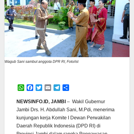
Wagub Sani sambut anggota DPR RI, Foto/ist
W
F
T
E
T
S
h
a
w
m
e
h
a
c
i
a
l
a
NEWSINFO.ID, JAMBI
– Wakil Gubernur
t
e
t
i
e
r
Jambi Drs. H. Abdullah Sani, M.Pdi, menerima
s
b
t
l
g
e
kunjungan kerja Komite I Dewan Perwakilan
A
o
e
r
Daerah Republik Indonesia (DPD RI) di
p
o
r
a
p
k
m
Provinsi Jambi dalam rangka Pengawasan