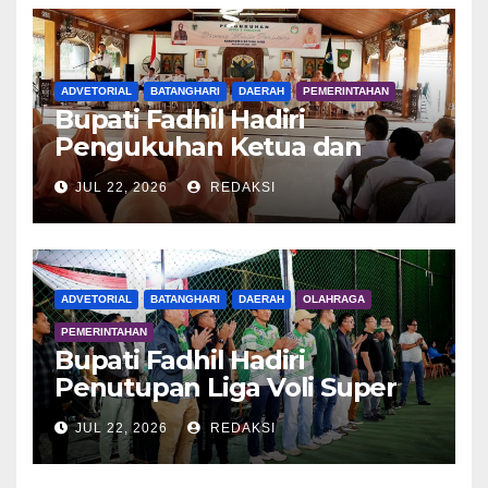
ADVETORIAL
BATANGHARI
DAERAH
PEMERINTAHAN
Bupati Fadhil Hadiri
Pengukuhan Ketua dan
Pengurus DWP Batang Hari
JUL 22, 2026
REDAKSI
2026
ADVETORIAL
BATANGHARI
DAERAH
OLAHRAGA
PEMERINTAHAN
Bupati Fadhil Hadiri
Penutupan Liga Voli Super
Tangguh 2026
JUL 22, 2026
REDAKSI