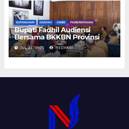
BATANGHARI
DAERAH
JAMBI
PEMERINTAHAN
Bupati Fadhil Audiensi
Bersama BKKBN Provinsi
Jambi
JUL 21, 2026
REDAKSI