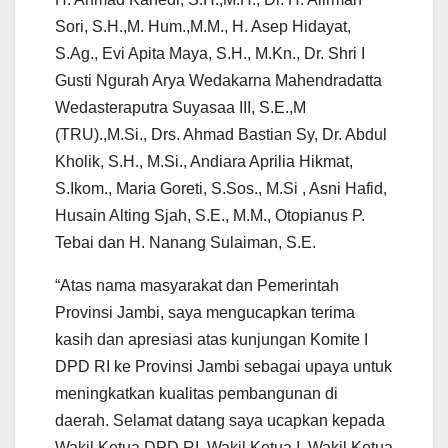
Sori, S.H.,M. Hum.,M.M., H. Asep Hidayat,
S.Ag., Evi Apita Maya, S.H., M.Kn., Dr. Shri I
Gusti Ngurah Arya Wedakarna Mahendradatta
Wedasteraputra Suyasaa III, S.E.,M
(TRU).,M.Si., Drs. Ahmad Bastian Sy, Dr. Abdul
Kholik, S.H., M.Si., Andiara Aprilia Hikmat,
S.Ikom., Maria Goreti, S.Sos., M.Si , Asni Hafid,
Husain Alting Sjah, S.E., M.M., Otopianus P.
Tebai dan H. Nanang Sulaiman, S.E.
“Atas nama masyarakat dan Pemerintah
Provinsi Jambi, saya mengucapkan terima
kasih dan apresiasi atas kunjungan Komite I
DPD RI ke Provinsi Jambi sebagai upaya untuk
meningkatkan kualitas pembangunan di
daerah. Selamat datang saya ucapkan kepada
Wakil Ketua DPD RI, Wakil Ketua I, Wakil Ketua