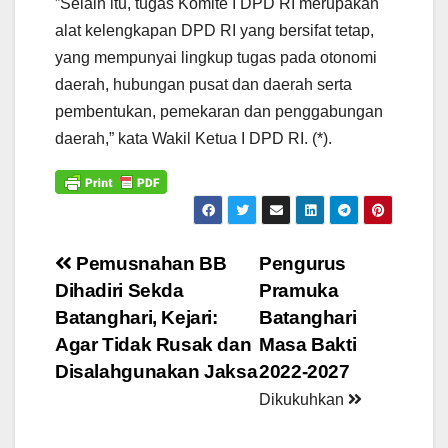
”Selain itu, tugas Komite I DPD RI merupakan
alat kelengkapan DPD RI yang bersifat tetap,
yang mempunyai lingkup tugas pada otonomi
daerah, hubungan pusat dan daerah serta
pembentukan, pemekaran dan penggabungan
daerah,” kata Wakil Ketua I DPD RI. (*).
Navigasi
Pemusnahan BB
Pengurus
Dihadiri Sekda
Pramuka
pos
Batanghari, Kejari:
Batanghari
Agar Tidak Rusak dan
Masa Bakti
Disalahgunakan Jaksa
2022-2027
Dikukuhkan