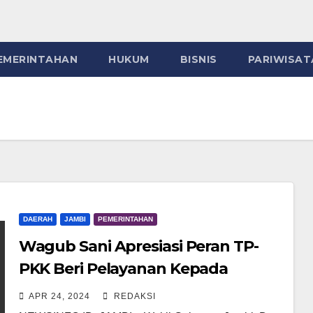
EMERINTAHAN
HUKUM
BISNIS
PARIWISAT
DAERAH
JAMBI
PEMERINTAHAN
Wagub Sani Apresiasi Peran TP-
PKK Beri Pelayanan Kepada
Masyarakat Jambi
APR 24, 2024
REDAKSI