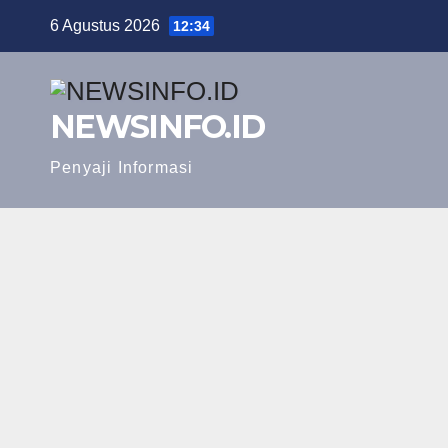
Skip
6 Agustus 2026
12:34
to
content
NEWSINFO.ID
Penyaji Informasi