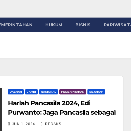
EMERINTAHAN
HUKUM
BISNIS
PARIWISAT
DAERAH
JAMBI
NASIONAL
PEMERINTAHAN
SEJARAH
Harlah Pancasila 2024, Edi
Purwanto: Jaga Pancasila sebagai
Philosophische Grondslag
JUN 1, 2024
REDAKSI