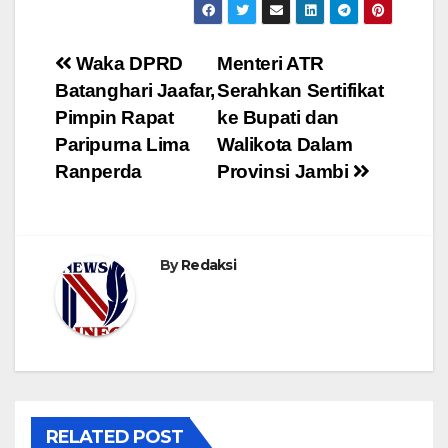
Navigasi
Waka DPRD
Menteri ATR
Batanghari Jaafar,
Serahkan Sertifikat
pos
Pimpin Rapat
ke Bupati dan
Paripurna Lima
Walikota Dalam
Ranperda
Provinsi Jambi
By
Redaksi
RELATED POST