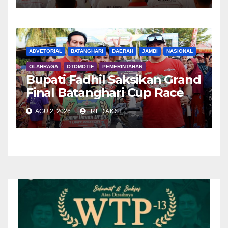
ADVETORIAL
BATANGHARI
DAERAH
JAMBI
NASIONAL
OLAHRAGA
OTOMOTIF
PEMERINTAHAN
Bupati Fadhil Saksikan Grand
Final Batanghari Cup Race
2026
AGU 2, 2026
REDAKSI