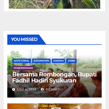
YOU MISSED
ADVETORIAL
BATANGHARI
DAERAH
JAMBI
PEMERINTAHAN
Bersama Rombongan, Bupati
Fadhil Hadiri Syukuran
Tanam Padi di Terusan
AGU 4, 2026
REDAKSI