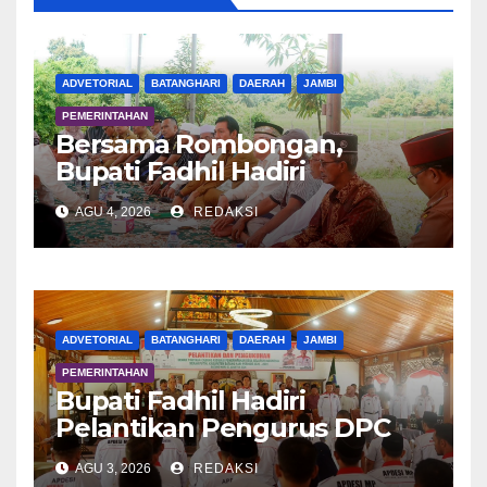
ADVETORIAL
BATANGHARI
DAERAH
JAMBI
PEMERINTAHAN
Bersama Rombongan,
Bupati Fadhil Hadiri
Syukuran Tanam Padi di
AGU 4, 2026
REDAKSI
Terusan
ADVETORIAL
BATANGHARI
DAERAH
JAMBI
PEMERINTAHAN
Bupati Fadhil Hadiri
Pelantikan Pengurus DPC
APDESI MP
AGU 3, 2026
REDAKSI