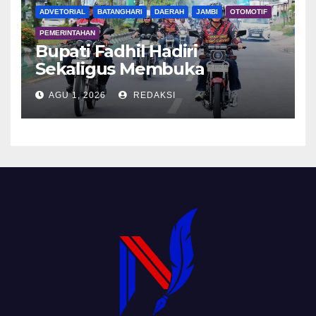
ADVETORIAL
BATANGHARI
DAERAH
JAMBI
OTOMOTIF
PEMERINTAHAN
Bupati Fadhil Hadiri
Sekaligus Membuka
Kegiatan Batanghari King
AGU 1, 2026
REDAKSI
Club