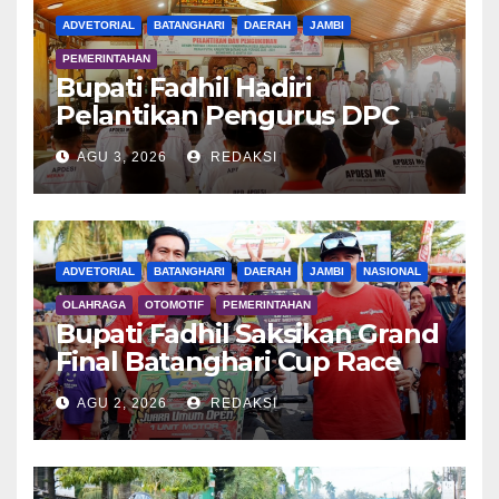
ADVETORIAL
BATANGHARI
DAERAH
JAMBI
PEMERINTAHAN
Bupati Fadhil Hadiri
Pelantikan Pengurus DPC
APDESI MP
AGU 3, 2026
REDAKSI
ADVETORIAL
BATANGHARI
DAERAH
JAMBI
NASIONAL
OLAHRAGA
OTOMOTIF
PEMERINTAHAN
Bupati Fadhil Saksikan Grand
Final Batanghari Cup Race
2026
AGU 2, 2026
REDAKSI