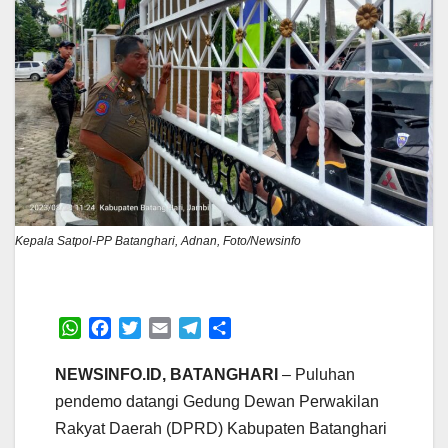
Kepala Satpol-PP Batanghari, Adnan, Foto/Newsinfo
W
F
T
E
T
S
h
a
w
m
e
h
a
c
i
a
l
a
NEWSINFO.ID, BATANGHARI
– Puluhan
t
e
t
i
e
r
pendemo datangi Gedung Dewan Perwakilan
s
b
t
l
g
e
Rakyat Daerah (DPRD) Kabupaten Batanghari
A
o
e
r