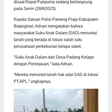
disaat Rapat Paripurna sedang berlangsung
p
o
r
a
p
k
m
pada Senin (28/8/2023).
Kepala Satuan Polisi Pamong Praja Kabupaten
Batanghari, Adnan mengatakan bahwa
masyarakat Suku Anak Dalam (SAD) menuntut
tanah yang berada di lokasi salah satu
perusahaan perkebunan kelapa sawit.
“Suku Anak Dalam dari Desa Padang Kelapo
dengan Peninjauan,” kata Adnan.
“Mereka menuntut tanah hak adat SAD di lokasi
PT.APL,” ungkapnya.