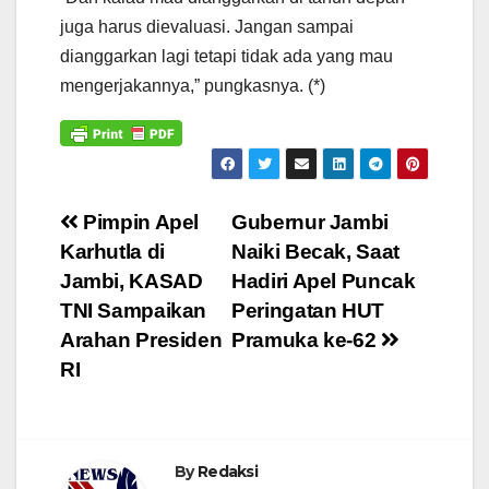
juga harus dievaluasi. Jangan sampai
dianggarkan lagi tetapi tidak ada yang mau
mengerjakannya,” pungkasnya. (*)
Navigasi
Pimpin Apel
Gubernur Jambi
Karhutla di
Naiki Becak, Saat
pos
Jambi, KASAD
Hadiri Apel Puncak
TNI Sampaikan
Peringatan HUT
Arahan Presiden
Pramuka ke-62
RI
By
Redaksi