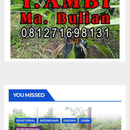
YOU MISSED
ADVETORIAL
BATANGHARI
DAERAH
JAMBI
PEMERINTAHAN