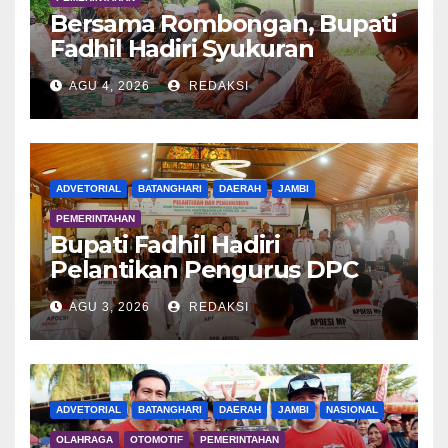
Bersama Rombongan, Bupati
Fadhil Hadiri Syukuran
Tanam Padi di Terusan
AGU 4, 2026
REDAKSI
ADVETORIAL
BATANGHARI
DAERAH
JAMBI
PEMERINTAHAN
Bupati Fadhil Hadiri
Pelantikan Pengurus DPC
APDESI MP
AGU 3, 2026
REDAKSI
ADVETORIAL
BATANGHARI
DAERAH
JAMBI
NASIONAL
OLAHRAGA
OTOMOTIF
PEMERINTAHAN