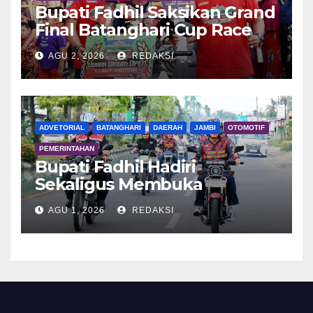
Bupati Fadhil Saksikan Grand
Final Batanghari Cup Race
2026
AGU 2, 2026
REDAKSI
ADVETORIAL
BATANGHARI
DAERAH
JAMBI
OTOMOTIF
PEMERINTAHAN
Bupati Fadhil Hadiri
Sekaligus Membuka
Kegiatan Batanghari King
AGU 1, 2026
REDAKSI
Club