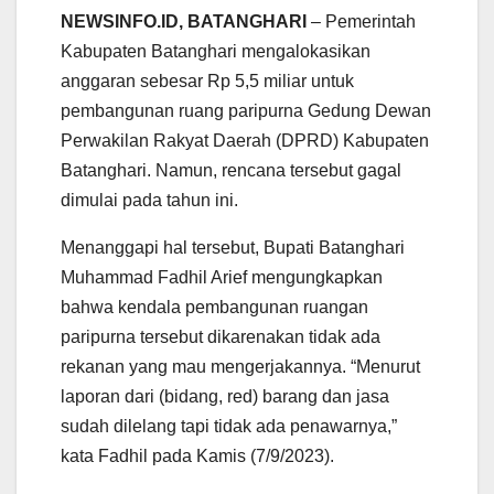
a
c
i
a
l
a
NEWSINFO.ID, BATANGHARI
– Pemerintah
t
e
t
i
e
r
Kabupaten Batanghari mengalokasikan
s
b
t
l
g
e
anggaran sebesar Rp 5,5 miliar untuk
A
o
e
r
pembangunan ruang paripurna Gedung Dewan
p
o
r
a
p
k
m
Perwakilan Rakyat Daerah (DPRD) Kabupaten
Batanghari. Namun, rencana tersebut gagal
dimulai pada tahun ini.
Menanggapi hal tersebut, Bupati Batanghari
Muhammad Fadhil Arief mengungkapkan
bahwa kendala pembangunan ruangan
paripurna tersebut dikarenakan tidak ada
rekanan yang mau mengerjakannya. “Menurut
laporan dari (bidang, red) barang dan jasa
sudah dilelang tapi tidak ada penawarnya,”
kata Fadhil pada Kamis (7/9/2023).