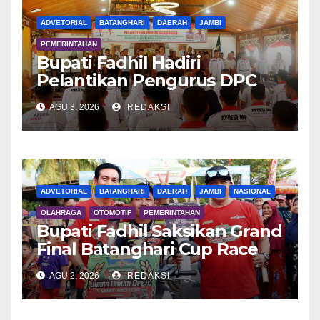
ADVETORIAL
BATANGHARI
DAERAH
JAMBI
PEMERINTAHAN
Bupati Fadhil Hadiri
Pelantikan Pengurus DPC
APDESI MP
AGU 3, 2026
REDAKSI
ADVETORIAL
BATANGHARI
DAERAH
JAMBI
NASIONAL
OLAHRAGA
OTOMOTIF
PEMERINTAHAN
Bupati Fadhil Saksikan Grand
Final Batanghari Cup Race
2026
AGU 2, 2026
REDAKSI