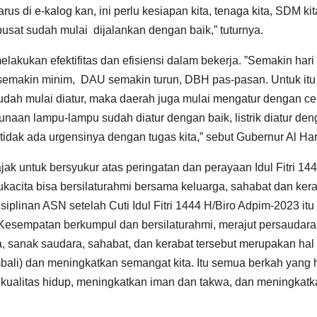
us di e-kalog kan, ini perlu kesiapan kita, tenaga kita, SDM kit
sat sudah mulai dijalankan dengan baik,” tuturnya.
akukan efektifitas dan efisiensi dalam bekerja. ”Semakin hari
emakin minim, DAU semakin turun, DBH pas-pasan. Untuk itu 
udah mulai diatur, maka daerah juga mulai mengatur dengan ce
unaan lampu-lampu sudah diatur dengan baik, listrik diatur de
 tidak ada urgensinya dengan tugas kita,” sebut Gubernur Al Har
k untuk bersyukur atas peringatan dan perayaan Idul Fitri 14
kacita bisa bersilaturahmi bersama keluarga, sahabat dan kera
plinan ASN setelah Cuti Idul Fitri 1444 H/Biro Adpim-2023 itu
Kesempatan berkumpul dan bersilaturahmi, merajut persaudara
 sanak saudara, sahabat, dan kerabat tersebut merupakan hal
ali) dan meningkatkan semangat kita. Itu semua berkah yang 
 kualitas hidup, meningkatkan iman dan takwa, dan meningkatk