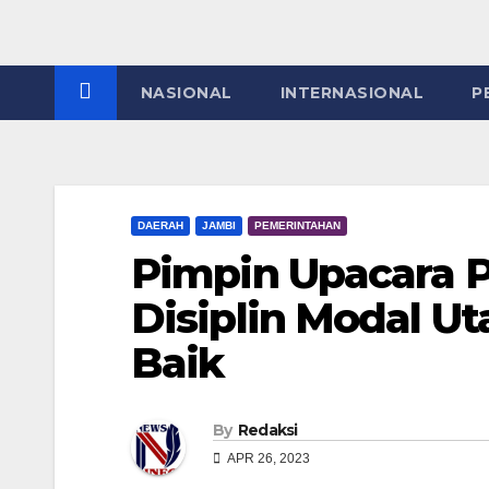
NASIONAL
INTERNASIONAL
P
DAERAH
JAMBI
PEMERINTAHAN
Pimpin Upacara Pa
Disiplin Modal U
Baik
By
Redaksi
APR 26, 2023