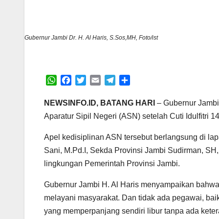
Gubernur Jambi Dr. H. Al Haris, S.Sos,MH, Foto/ist
W
F
T
E
T
S
h
a
w
m
e
h
a
c
i
a
l
a
NEWSINFO.ID, BATANG HARI
– Gubernur Jambi 
t
e
t
i
e
r
Aparatur Sipil Negeri (ASN) setelah Cuti Idulfitri
s
b
t
l
g
e
A
o
e
r
Apel kedisiplinan ASN tersebut berlangsung di la
p
o
r
a
Sani, M.Pd.I, Sekda Provinsi Jambi Sudirman, S
p
k
m
lingkungan Pemerintah Provinsi Jambi.
Gubernur Jambi H. Al Haris menyampaikan bahwa, 
melayani masyarakat. Dan tidak ada pegawai, ba
yang memperpanjang sendiri libur tanpa ada keter