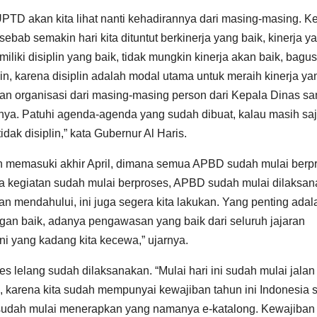
a UPTD akan kita lihat nanti kehadirannya dari masing-masing. K
bab semakin hari kita dituntut berkinerja yang baik, kinerja y
liki disiplin yang baik, tidak mungkin kinerja akan baik, bagus
in, karena disiplin adalah modal utama untuk meraih kinerja ya
, dan organisasi dari masing-masing person dari Kepala Dinas s
inya. Patuhi agenda-agenda yang sudah dibuat, kalau masih sa
tidak disiplin,” kata Gubernur Al Haris.
h memasuki akhir April, dimana semua APBD sudah mulai berp
mua kegiatan sudah mulai berproses, APBD sudah mulai dilaksa
 mendahului, ini juga segera kita lakukan. Yang penting adal
ngan baik, adanya pengawasan yang baik dari seluruh jajaran
ini yang kadang kita kecewa,” ujarnya.
 lelang sudah dilaksanakan. “Mulai hari ini sudah mulai jalan
g, karena kita sudah mempunyai kewajiban tahun ini Indonesia 
dah mulai menerapkan yang namanya e-katalong. Kewajiban