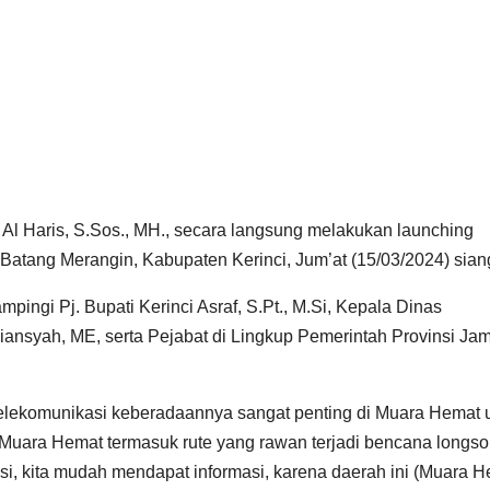
 Al Haris, S.Sos., MH., secara langsung melakukan launching
tang Merangin, Kabupaten Kerinci, Jum’at (15/03/2024) sian
pingi Pj. Bupati Kerinci Asraf, S.Pt., M.Si, Kepala Dinas
riansyah, ME, serta Pejabat di Lingkup Pemerintah Provinsi Ja
telekomunikasi keberadaannya sangat penting di Muara Hemat 
ara Hemat termasuk rute yang rawan terjadi bencana longsor
asi, kita mudah mendapat informasi, karena daerah ini (Muara H