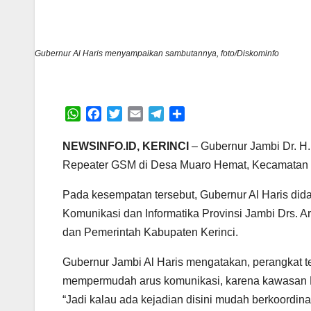
Gubernur Al Haris menyampaikan sambutannya, foto/Diskominfo
W
F
T
E
T
S
h
a
w
m
e
h
a
c
i
a
l
a
NEWSINFO.ID, KERINCI
– Gubernur Jambi Dr. H.
t
e
t
i
e
r
Repeater GSM di Desa Muaro Hemat, Kecamatan Ba
s
b
t
l
g
e
A
o
e
r
Pada kesempatan tersebut, Gubernur Al Haris didam
p
o
r
a
Komunikasi dan Informatika Provinsi Jambi Drs. A
p
k
m
dan Pemerintah Kabupaten Kerinci.
Gubernur Jambi Al Haris mengatakan, perangkat 
mempermudah arus komunikasi, karena kawasan Mu
“Jadi kalau ada kejadian disini mudah berkoordin