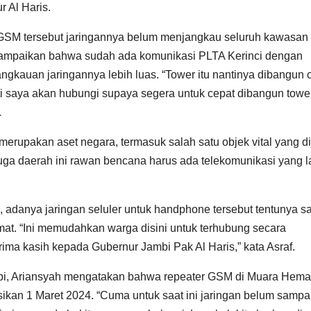
 Al Haris.
 GSM tersebut jaringannya belum menjangkau seluruh kawasan
nyampaikan bahwa sudah ada komunikasi PLTA Kerinci dengan
gkauan jaringannya lebih luas. “Tower itu nantinya dibangun 
i saya akan hubungi supaya segera untuk cepat dibangun tower
.
merupakan aset negara, termasuk salah satu objek vital yang d
uga daerah ini rawan bencana harus ada telekomunikasi yang l
, adanya jaringan seluler untuk handphone tersebut tentunya s
at. “Ini memudahkan warga disini untuk terhubung secara
rima kasih kepada Gubernur Jambi Pak Al Haris,” kata Asraf.
mbi, Ariansyah mengatakan bahwa repeater GSM di Muara Hema
sikan 1 Maret 2024. “Cuma untuk saat ini jaringan belum sampa