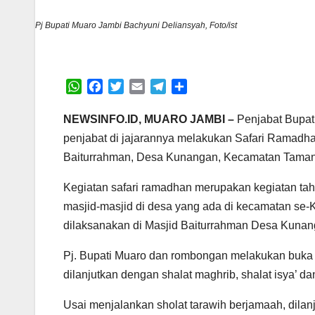
Pj Bupati Muaro Jambi Bachyuni Deliansyah, Foto/ist
W
F
T
E
T
S
h
a
w
m
e
h
a
c
i
a
l
a
NEWSINFO.ID, MUARO JAMBI –
Penjabat Bupat
t
e
t
i
e
r
penjabat di jajarannya melakukan Safari Ramadha
s
b
t
l
g
e
Baiturrahman, Desa Kunangan, Kecamatan Taman 
A
o
e
r
p
o
r
a
Kegiatan safari ramadhan merupakan kegiatan ta
p
k
m
masjid-masjid di desa yang ada di kecamatan se
dilaksanakan di Masjid Baiturrahman Desa Kunan
Pj. Bupati Muaro dan rombongan melakukan buka
dilanjutkan dengan shalat maghrib, shalat isya’ da
Usai menjalankan sholat tarawih berjamaah, dila