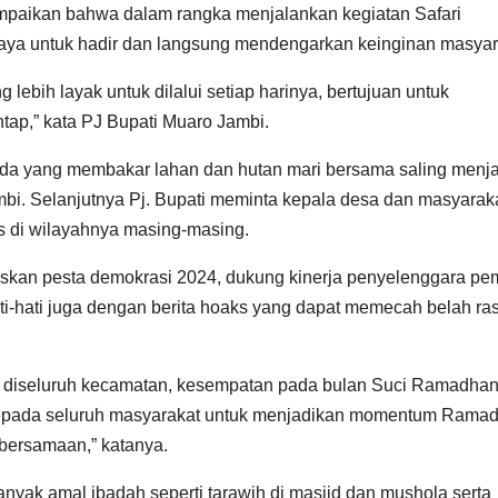
paikan bahwa dalam rangka menjalankan kegiatan Safari
ya untuk hadir dan langsung mendengarkan keinginan masyar
g lebih layak untuk dilalui setiap harinya, bertujuan untuk
ap,” kata PJ Bupati Muaro Jambi.
ada yang membakar lahan dan hutan mari bersama saling menj
ambi. Selanjutnya Pj. Bupati meminta kepala desa dan masyaraka
as di wilayahnya masing-masing.
kseskan pesta demokrasi 2024, dukung kinerja penyelenggara pem
 hati-hati juga dengan berita hoaks yang dapat memecah belah ra
n diseluruh kecamatan, kesempatan pada bulan Suci Ramadhan 
k kepada seluruh masyarakat untuk menjadikan momentum Rama
bersamaan,” katanya.
yak amal ibadah seperti tarawih di masjid dan mushola serta