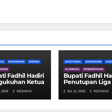
IAL
BATANGHARI
DAERAH
ADVETORIAL
BATANGHARI
DAE
TAHAN
OLAHRAGA
PEMERINTAHAN
ti Fadhil Hadiri
Bupati Fadhil Ha
gukuhan Ketua
Penutupan Liga
 Pengurus DWP
Voli Super Tang
, 2026
REDAKSI
JUL 22, 2026
REDAKSI
ng Hari 2026
2026