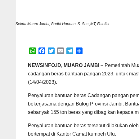
Sekda Muaro Jambi, Budhi Hartono, S. Sos.,MT, Foto/ist
W
F
T
E
T
S
h
a
w
m
e
h
a
c
i
a
l
a
NEWSINFO.ID, MUARO JAMBI –
Pemerintah Mua
t
e
t
i
e
r
cadangan beras bantuan pangan 2023, untuk mas
s
b
t
l
g
e
(14/04/2023).
A
o
e
r
p
o
r
a
Penyaluran bantuan beras Cadangan pangan peme
p
k
m
bekerjasama dengan Bulog Provinsi Jambi. Bantua
sebanyak 155 ton beras yang dibagikan kepada m
Penyaluran bantuan beras tersebut dilakukan oleh
bertempat di Kantor Camat kumpeh Ulu.