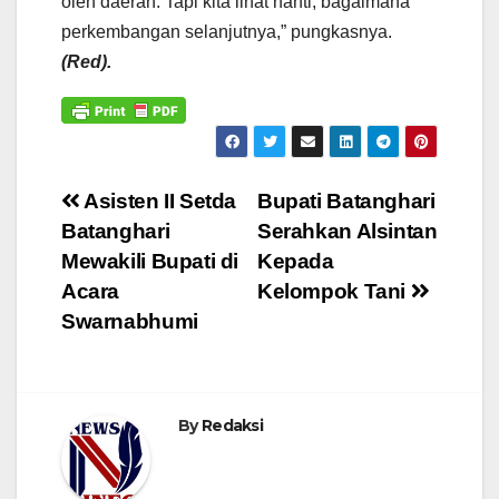
oleh daerah. Tapi kita lihat nanti, bagaimana
perkembangan selanjutnya,” pungkasnya.
(Red).
Navigasi
Asisten II Setda
Bupati Batanghari
Batanghari
Serahkan Alsintan
pos
Mewakili Bupati di
Kepada
Acara
Kelompok Tani
Swarnabhumi
By
Redaksi