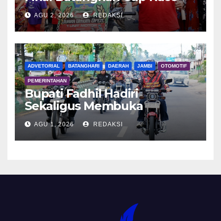
2026
AGU 2, 2026
REDAKSI
ADVETORIAL
BATANGHARI
DAERAH
JAMBI
OTOMOTIF
PEMERINTAHAN
Bupati Fadhil Hadiri
Sekaligus Membuka
Kegiatan Batanghari King
AGU 1, 2026
REDAKSI
Club