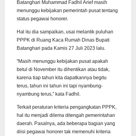
Batanghari Muhammad Fadhil Arief masih
p
o
r
a
p
k
m
menunggu kebijakan pemerintah pusat tentang
status pegawai honorer.
Hal itu dia sampaikan, usai melantik puluhan
PPPK di Ruang Kaca Rumah Dinas Bupati
Batanghari pada Kamis 27 Juli 2023 lalu.
“Masih menunggu kebijakan pusat apakah
betul di November itu dihentikan atau tidak,
karena tiap tahun kita dapatkannya begitu
terus, tahun ini tahun ini tapi nyambung-
nyambung terus,” kata Fadhil.
Terkait peraturan kriteria pengangkatan PPPK,
hal itu menjadi dilema ditengah pemerintahan
daerah. Pasalnya, ada beberapa bagian yang
diisi pegawai honorer tak memenuhi kriteria