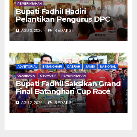
PEMERINTAHAN
Bupati Fadhil Hadiri
Pelantikan Pengurus DPC
APDESI MP
AGU 3, 2026
REDAKSI
ADVETORIAL
BATANGHARI
DAERAH
JAMBI
NASIONAL
OLAHRAGA
OTOMOTIF
PEMERINTAHAN
Bupati Fadhil Saksikan Grand
Final Batanghari Cup Race
2026
AGU 2, 2026
REDAKSI