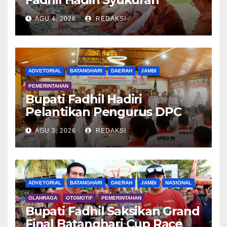
Tanam Padi di Terusan
AGU 4, 2026
REDAKSI
ADVETORIAL
BATANGHARI
DAERAH
JAMBI
PEMERINTAHAN
Bupati Fadhil Hadiri
Pelantikan Pengurus DPC
APDESI MP
AGU 3, 2026
REDAKSI
ADVETORIAL
BATANGHARI
DAERAH
JAMBI
NASIONAL
OLAHRAGA
OTOMOTIF
PEMERINTAHAN
Bupati Fadhil Saksikan Grand
Final Batanghari Cup Race