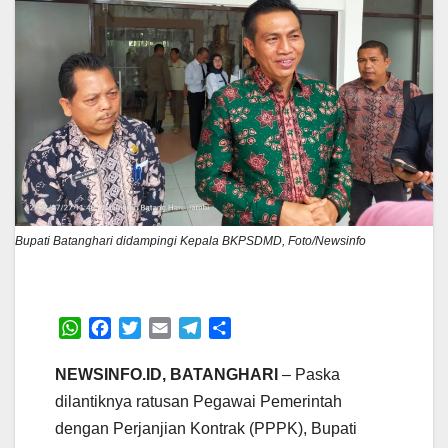
Bupati Batanghari didampingi Kepala BKPSDMD, Foto/Newsinfo
W
F
T
E
T
S
h
a
w
m
e
h
a
c
i
a
l
a
NEWSINFO.ID, BATANGHARI
– Paska
t
e
t
i
e
r
dilantiknya ratusan Pegawai Pemerintah
s
b
t
l
g
e
dengan Perjanjian Kontrak (PPPK), Bupati
A
o
e
r