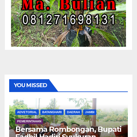
YOU MISSED
ADVETORIAL
BATANGHARI
DAERAH
JAMBI
PEMERINTAHAN
Bersama Rombongan, Bupati
Fadhil Hadiri Syukuran