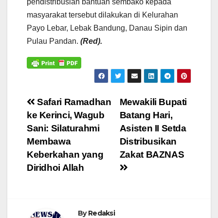
pendistribusian bantuan sembako kepada
masyarakat tersebut dilakukan di Kelurahan
Payo Lebar, Lebak Bandung, Danau Sipin dan
Pulau Pandan.
(Red).
Navigasi
Safari Ramadhan
Mewakili Bupati
ke Kerinci, Wagub
Batang Hari,
pos
Sani: Silaturahmi
Asisten II Setda
Membawa
Distribusikan
Keberkahan yang
Zakat BAZNAS
Diridhoi Allah
By
Redaksi