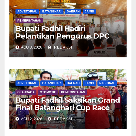
ADVETORIAL
BATANGHARI
DAERAH
JAMBI
PEMERINTAHAN
Bupati Fadhil Hadiri
Pelantikan Pengurus DPC
APDESI MP
AGU 3, 2026
REDAKSI
ADVETORIAL
BATANGHARI
DAERAH
JAMBI
NASIONAL
OLAHRAGA
OTOMOTIF
PEMERINTAHAN
Bupati Fadhil Saksikan Grand
Final Batanghari Cup Race
2026
AGU 2, 2026
REDAKSI