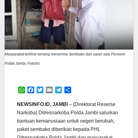
Masyarakat terlihat senang menerima Sembako dari salah satu Personil
Polda Jambi, Foto/ist
W
F
T
E
T
S
h
a
w
m
e
h
a
c
i
a
l
a
NEWSINFO.ID, JAMBI
– (Direktorat Reserse
t
e
t
i
e
r
Narkoba) Ditresnarkoba Polda Jambi salurkan
s
b
t
l
g
e
bantuan kemanusiaan untuk negeri berubah,
A
o
e
r
paket sembako diberikan kepada PHL
p
o
r
a
p
k
m
Ditresnarkoba Polda Jambi dan masyarakat