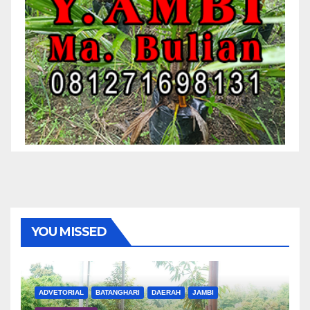
YOU MISSED
ADVETORIAL
BATANGHARI
DAERAH
JAMBI