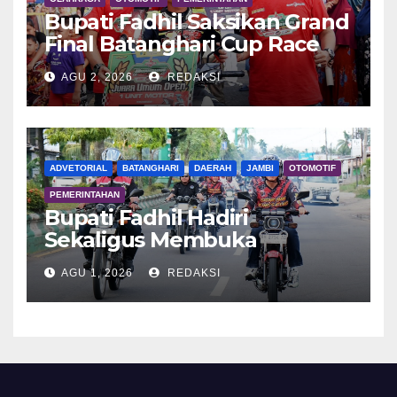
Bupati Fadhil Saksikan Grand
Final Batanghari Cup Race
2026
AGU 2, 2026
REDAKSI
ADVETORIAL
BATANGHARI
DAERAH
JAMBI
OTOMOTIF
PEMERINTAHAN
Bupati Fadhil Hadiri
Sekaligus Membuka
Kegiatan Batanghari King
AGU 1, 2026
REDAKSI
Club