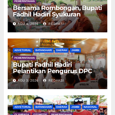
PEMERINTAHAN
Bersama Rombongan, Bupati
Fadhil Hadiri Syukuran
Tanam Padi di Terusan
AGU 4, 2026
REDAKSI
ADVETORIAL
BATANGHARI
DAERAH
JAMBI
PEMERINTAHAN
Bupati Fadhil Hadiri
Pelantikan Pengurus DPC
APDESI MP
AGU 3, 2026
REDAKSI
ADVETORIAL
BATANGHARI
DAERAH
JAMBI
NASIONAL
OLAHRAGA
OTOMOTIF
PEMERINTAHAN