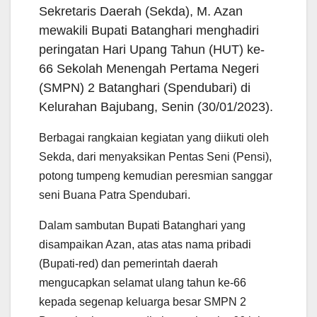
t
e
t
i
e
r
Sekretaris Daerah (Sekda), M. Azan
s
b
t
l
g
e
mewakili Bupati Batanghari menghadiri
A
o
e
r
peringatan Hari Upang Tahun (HUT) ke-
p
o
r
a
66 Sekolah Menengah Pertama Negeri
p
k
m
(SMPN) 2 Batanghari (Spendubari) di
Kelurahan Bajubang, Senin (30/01/2023).
Berbagai rangkaian kegiatan yang diikuti oleh
Sekda, dari menyaksikan Pentas Seni (Pensi),
potong tumpeng kemudian peresmian sanggar
seni Buana Patra Spendubari.
Dalam sambutan Bupati Batanghari yang
disampaikan Azan, atas atas nama pribadi
(Bupati-red) dan pemerintah daerah
mengucapkan selamat ulang tahun ke-66
kepada segenap keluarga besar SMPN 2