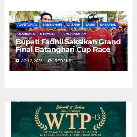
ADVETORIAL
BATANGHARI
DAERAH
JAMBI
NASIONAL
OLAHRAGA
OTOMOTIF
PEMERINTAHAN
Bupati Fadhil Saksikan Grand
Final Batanghari Cup Race
2026
AGU 2, 2026
REDAKSI