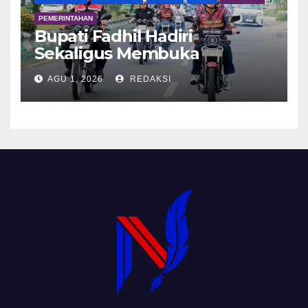
PEMERINTAHAN
Bupati Fadhil Hadiri
Sekaligus Membuka
Kegiatan Batanghari King
AGU 1, 2026
REDAKSI
Club