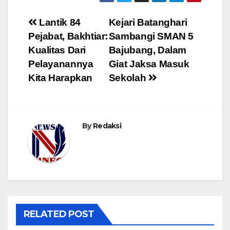
Navigasi
Lantik 84
Kejari Batanghari
Pejabat, Bakhtiar:
Sambangi SMAN 5
pos
Kualitas Dari
Bajubang, Dalam
Pelayanannya
Giat Jaksa Masuk
Kita Harapkan
Sekolah
By
Redaksi
RELATED POST