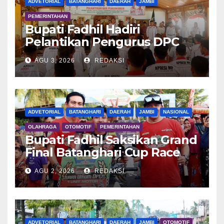
ADVETORIAL
BATANGHARI
DAERAH
JAMBI
PEMERINTAHAN
Bupati Fadhil Hadiri
Pelantikan Pengurus DPC
APDESI MP
AGU 3, 2026
REDAKSI
ADVETORIAL
BATANGHARI
DAERAH
JAMBI
NASIONAL
OLAHRAGA
OTOMOTIF
PEMERINTAHAN
Bupati Fadhil Saksikan Grand
Final Batanghari Cup Race
2026
AGU 2, 2026
REDAKSI
ADVETORIAL
BATANGHARI
DAERAH
JAMBI
OTOMOTIF