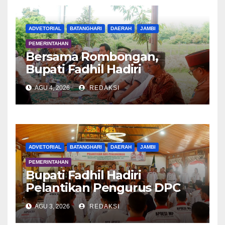
ADVETORIAL
BATANGHARI
DAERAH
JAMBI
PEMERINTAHAN
Bersama Rombongan,
Bupati Fadhil Hadiri
Syukuran Tanam Padi di
AGU 4, 2026
REDAKSI
Terusan
ADVETORIAL
BATANGHARI
DAERAH
JAMBI
PEMERINTAHAN
Bupati Fadhil Hadiri
Pelantikan Pengurus DPC
APDESI MP
AGU 3, 2026
REDAKSI