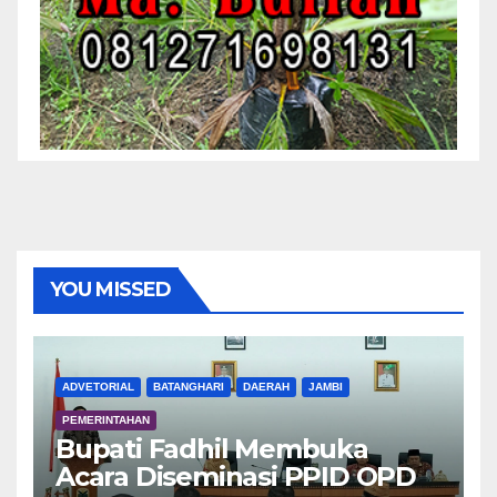
YOU MISSED
ADVETORIAL
BATANGHARI
DAERAH
JAMBI
PEMERINTAHAN
Bupati Fadhil Membuka
Acara Diseminasi PPID OPD