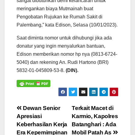
sangat dibutuhkan demi kelancaran untuk
meringankan biaya Mutmainah buat
Pengobatan Rujukan ke Rumah Sakit di
Palembang,” kata Edison, Selasa (10/01/2023).
Saat diminta nomor untuk dihubungi jika ada
donatur yang ingin menyalurkan bantuan,
Edison memberikan nomor hp nya (0813-6724-
5040) dan rekening An. Rudi Hartono (BRI)
5832-01-045809-53-8.
(DIN).
Navigasi
Dewan Senior
Terkait Macet di
Apresiasi
Karmio, Kapolres
pos
Keberhasilan Kerja
Batanghari : Ada
Era Kepemimpinan
Mobil Patah As