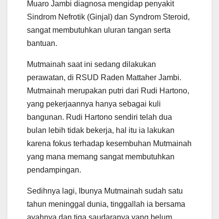
Muaro Jambi diagnosa mengidap penyakit
p
o
r
a
p
k
m
Sindrom Nefrotik (Ginjal) dan Syndrom Steroid,
sangat membutuhkan uluran tangan serta
bantuan.
Mutmainah saat ini sedang dilakukan
perawatan, di RSUD Raden Mattaher Jambi.
Mutmainah merupakan putri dari Rudi Hartono,
yang pekerjaannya hanya sebagai kuli
bangunan. Rudi Hartono sendiri telah dua
bulan lebih tidak bekerja, hal itu ia lakukan
karena fokus terhadap kesembuhan Mutmainah
yang mana memang sangat membutuhkan
pendampingan.
Sedihnya lagi, Ibunya Mutmainah sudah satu
tahun meninggal dunia, tinggallah ia bersama
ayahnya dan tiga saudaranya yang belum