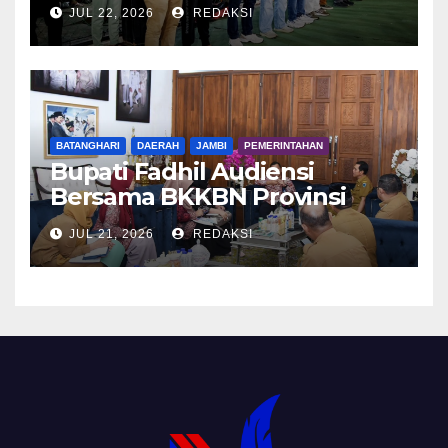
Tangguh 2026
JUL 22, 2026
REDAKSI
BATANGHARI
DAERAH
JAMBI
PEMERINTAHAN
Bupati Fadhil Audiensi
Bersama BKKBN Provinsi
Jambi
JUL 21, 2026
REDAKSI