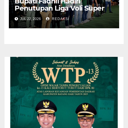
Bupati Fadhil Hadiri
Penutupan Liga Voli Super
Tangguh 2026
JUL 22, 2026
REDAKSI