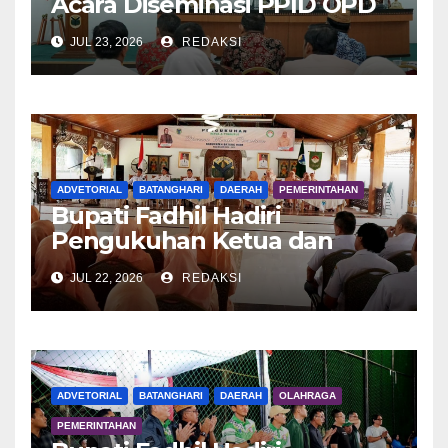
Acara Diseminasi PPID OPD
Dalam Rangka E-Monev
JUL 23, 2026
REDAKSI
ADVETORIAL
BATANGHARI
DAERAH
PEMERINTAHAN
Bupati Fadhil Hadiri
Pengukuhan Ketua dan
Pengurus DWP Batang Hari
JUL 22, 2026
REDAKSI
2026
ADVETORIAL
BATANGHARI
DAERAH
OLAHRAGA
PEMERINTAHAN