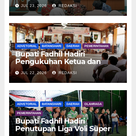
Dalam Rangka E-Monev
JUL 23, 2026
REDAKSI
ADVETORIAL
BATANGHARI
DAERAH
PEMERINTAHAN
Bupati Fadhil Hadiri
Pengukuhan Ketua dan
Pengurus DWP Batang Hari
JUL 22, 2026
REDAKSI
2026
ADVETORIAL
BATANGHARI
DAERAH
OLAHRAGA
PEMERINTAHAN
Bupati Fadhil Hadiri
Penutupan Liga Voli Super