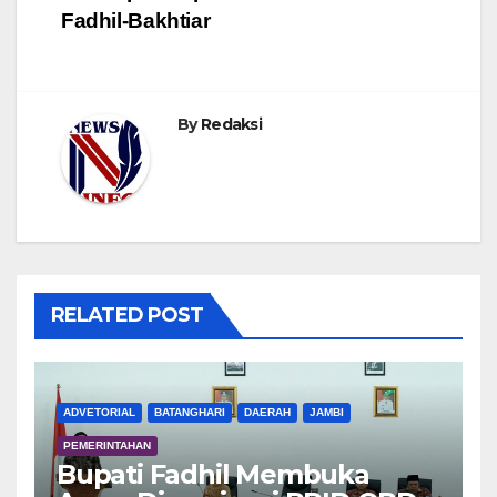
Fadhil-Bakhtiar
By
Redaksi
RELATED POST
ADVETORIAL
BATANGHARI
DAERAH
JAMBI
PEMERINTAHAN
Bupati Fadhil Membuka