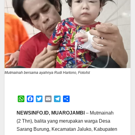
Mutmainah bersama ayahnya Rudi Hartono, Foto/ist
W
F
T
E
T
S
h
a
w
m
e
h
a
c
i
a
l
a
NEWSINFO.ID, MUAROJAMBI
– Mutmainah
t
e
t
i
e
r
(2 Thn), balita yang merupakan warga Desa
s
b
t
l
g
e
Sarang Burung, Kecamatan Jaluko, Kabupaten
A
o
e
r