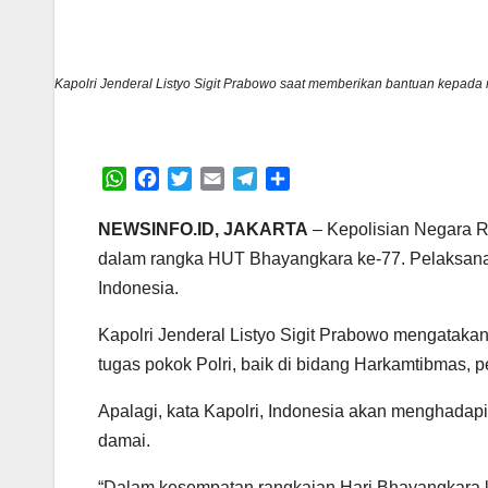
Kapolri Jenderal Listyo Sigit Prabowo saat memberikan bantuan kepada m
W
F
T
E
T
S
h
a
w
m
e
h
a
c
i
a
l
a
NEWSINFO.ID, JAKARTA
– Kepolisian Negara Re
t
e
t
i
e
r
dalam rangka HUT Bhayangkara ke-77. Pelaksanaan 
s
b
t
l
g
e
Indonesia.
A
o
e
r
p
o
r
a
Kapolri Jenderal Listyo Sigit Prabowo mengatakan
p
k
m
tugas pokok Polri, baik di bidang Harkamtibmas,
Apalagi, kata Kapolri, Indonesia akan menghadapi
damai.
“Dalam kesempatan rangkaian Hari Bhayangkara ke