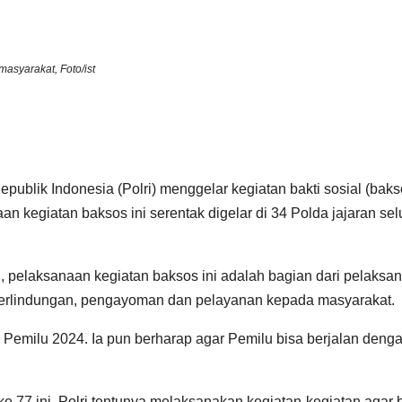
asyarakat, Foto/ist
publik Indonesia (Polri) menggelar kegiatan bakti sosial (baks
kegiatan baksos ini serentak digelar di 34 Polda jajaran sel
, pelaksanaan kegiatan baksos ini adalah bagian dari pelaksa
 perlindungan, pengayoman dan pelayanan kepada masyarakat.
 Pemilu 2024. Ia pun berharap agar Pemilu bisa berjalan deng
 77 ini, Polri tentunya melaksanakan kegiatan-kegiatan agar 