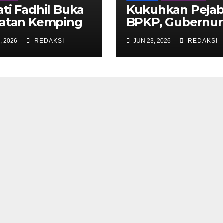
ti Fadhil Buka
Kukuhkan Pejab
iatan Kemping
BPKP, Gubernur
ng Sumatera di
Haris Pertegas
, 2026
REDAKSI
JUN 23, 2026
REDAKSI
a Malenggang
Komitmen Bers
Kawal Keuanga
Daerah