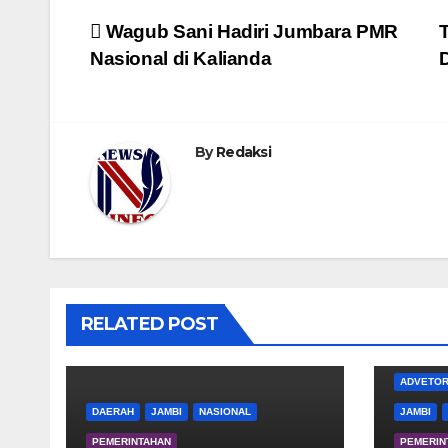
Navigasi
Wagub Sani Hadiri Jumbara PMR
Nasional di Kalianda
pos
By
Redaksi
RELATED POST
ADVETOR
DAERAH
JAMBI
NASIONAL
JAMBI
PEMERINTAHAN
PEMERIN