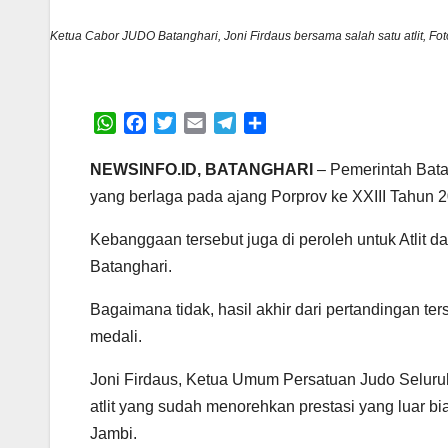
Ketua Cabor JUDO Batanghari, Joni Firdaus bersama salah satu atlit, Foto
W
F
T
E
T
S
h
a
w
m
e
h
a
c
i
a
l
a
NEWSINFO.ID, BATANGHARI
– Pemerintah Batan
t
e
t
i
e
r
yang berlaga pada ajang Porprov ke XXIII Tahun 20
s
b
t
l
g
e
A
o
e
r
Kebanggaan tersebut juga di peroleh untuk Atlit 
p
o
r
a
Batanghari.
p
k
m
Bagaimana tidak, hasil akhir dari pertandingan 
medali.
Joni Firdaus, Ketua Umum Persatuan Judo Seluru
atlit yang sudah menorehkan prestasi yang luar 
Jambi.