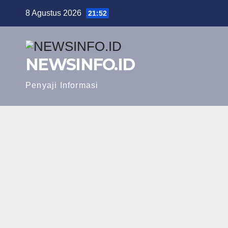
Skip
8 Agustus 2026
21:52
to
content
NEWSINFO.ID
Penyaji Informasi