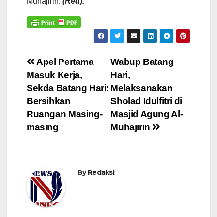
Muhajirin.
(Red).
Navigasi
Apel Pertama
Wabup Batang
Masuk Kerja,
Hari,
pos
Sekda Batang Hari:
Melaksanakan
Bersihkan
Sholad Idulfitri di
Ruangan Masing-
Masjid Agung Al-
masing
Muhajirin
By
Redaksi