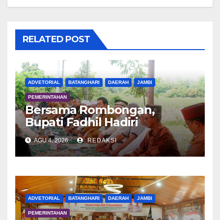
RELATED POST
ADVETORIAL
BATANGHARI
DAERAH
JAMBI
PEMERINTAHAN
Bersama Rombongan,
Bupati Fadhil Hadiri
Syukuran Tanam Padi di
AGU 4, 2026
REDAKSI
Terusan
ADVETORIAL
BATANGHARI
DAERAH
JAMBI
PEMERINTAHAN