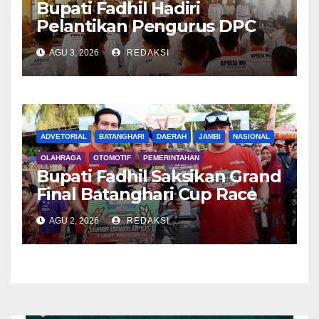
Bupati Fadhil Hadiri
Pelantikan Pengurus DPC
APDESI MP
AGU 3, 2026
REDAKSI
ADVETORIAL
BATANGHARI
DAERAH
JAMBI
NASIONAL
OLAHRAGA
OTOMOTIF
PEMERINTAHAN
Bupati Fadhil Saksikan Grand
Final Batanghari Cup Race
2026
AGU 2, 2026
REDAKSI