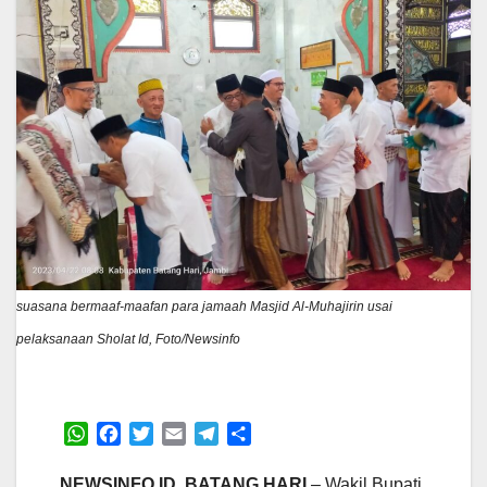
suasana bermaaf-maafan para jamaah Masjid Al-Muhajirin usai
pelaksanaan Sholat Id, Foto/Newsinfo
W
F
T
E
T
S
h
a
w
m
e
h
a
c
i
a
l
a
NEWSINFO.ID, BATANG HARI
– Wakil Bupati