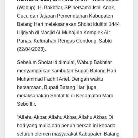
t
e
t
i
e
r
(Wabup) H. Bakhtiar, SP bersama Istri, Anak,
s
b
t
l
g
e
Cucu dan Jajaran Pemerintahan Kabupaten
A
o
e
r
Batang Hari melaksanakan Sholat Idulfitri 1444
p
o
r
a
p
k
m
Hijriyah di Masjid Al-Muhajirin Komplek Air
Panas, Kelurahan Rengas Condong, Sabtu
(22/04/2023).
Sebelum Sholat Id dimulai, Wabup Bakhtiar
menyampaikan sambutan Bupati Batang Hari
Muhammad Fadhil Arief. Dengan waktu
bersamaan, Bupati Batang Hari juga
melaksanakan Sholat Id di Kecamatan Maro
Sebo Ilir.
“Allahu Akbar, Allahu Akbar, Allahu Akbar. Di
hari yang mulia dan penuh berkah ini kepada
seluruh elemen masyarakat Kabupaten Batang