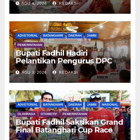
AGU 4, 2026
REDAKSI
ADVETORIAL
BATANGHARI
DAERAH
JAMBI
PEMERINTAHAN
Bupati Fadhil Hadiri
Pelantikan Pengurus DPC
APDESI MP
AGU 3, 2026
REDAKSI
ADVETORIAL
BATANGHARI
DAERAH
JAMBI
NASIONAL
OLAHRAGA
OTOMOTIF
PEMERINTAHAN
Bupati Fadhil Saksikan Grand
Final Batanghari Cup Race
2026