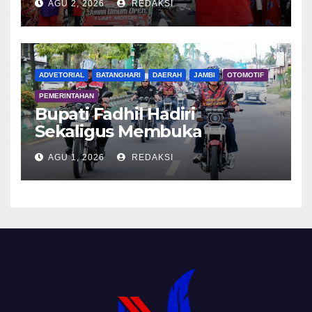
AGU 2, 2026
REDAKSI
ADVETORIAL
BATANGHARI
DAERAH
JAMBI
OTOMOTIF
PEMERINTAHAN
Bupati Fadhil Hadiri
Sekaligus Membuka
Kegiatan Batanghari King
AGU 1, 2026
REDAKSI
Club