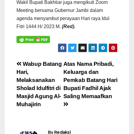
Wakil Bupati Bakhtiar juga mengikuti Zoom
Meeting bersama Gubernur Jambi dalam
agenda menyambut perayaan Hari raya Idul
Fitri 1444 H/ 2023 M.
(Red).
Navigasi
Wabup Batang
Atas Nama Pribadi,
Hari,
Keluarga dan
pos
Melaksanakan
Pemkab Batang Hari
Sholad Idulfitri di
Bupati Fadhil Ajak
Masjid Agung Al-
Saling Memaafkan
Muhajirin
By
Redaksi