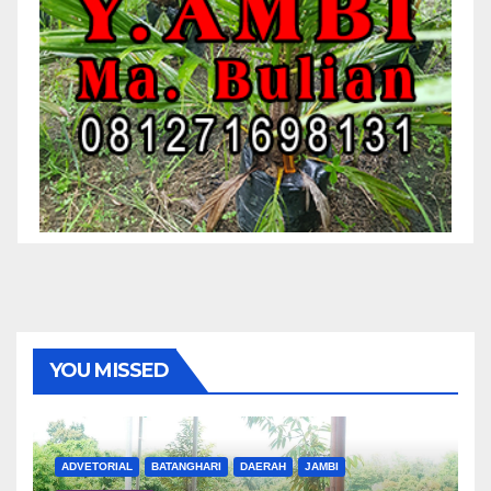
YOU MISSED
ADVETORIAL
BATANGHARI
DAERAH
JAMBI