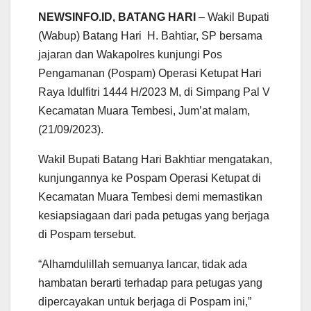
a
c
i
a
l
a
NEWSINFO.ID, BATANG HARI
– Wakil Bupati
t
e
t
i
e
r
(Wabup) Batang Hari H. Bahtiar, SP bersama
s
b
t
l
g
e
jajaran dan Wakapolres kunjungi Pos
A
o
e
r
Pengamanan (Pospam) Operasi Ketupat Hari
p
o
r
a
p
k
m
Raya Idulfitri 1444 H/2023 M, di Simpang Pal V
Kecamatan Muara Tembesi, Jum’at malam,
(21/09/2023).
Wakil Bupati Batang Hari Bakhtiar mengatakan,
kunjungannya ke Pospam Operasi Ketupat di
Kecamatan Muara Tembesi demi memastikan
kesiapsiagaan dari pada petugas yang berjaga
di Pospam tersebut.
“Alhamdulillah semuanya lancar, tidak ada
hambatan berarti terhadap para petugas yang
dipercayakan untuk berjaga di Pospam ini,”