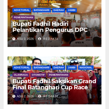
ADVETORIAL
BATANGHARI
DAERAH
JAMBI
PEMERINTAHAN
Bupati Fadhil Hadiri
Pelantikan Pengurus DPC
APDESI MP
AGU 3, 2026
REDAKSI
ADVETORIAL
BATANGHARI
DAERAH
JAMBI
NASIONAL
OLAHRAGA
OTOMOTIF
PEMERINTAHAN
Bupati Fadhil Saksikan Grand
Final Batanghari Cup Race
2026
AGU 2, 2026
REDAKSI