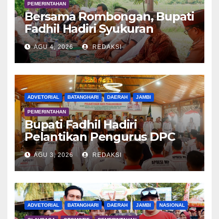
PEMERINTAHAN
Bersama Rombongan, Bupati
Fadhil Hadiri Syukuran
Tanam Padi di Terusan
AGU 4, 2026
REDAKSI
ADVETORIAL
BATANGHARI
DAERAH
JAMBI
PEMERINTAHAN
Bupati Fadhil Hadiri
Pelantikan Pengurus DPC
APDESI MP
AGU 3, 2026
REDAKSI
ADVETORIAL
BATANGHARI
DAERAH
JAMBI
NASIONAL