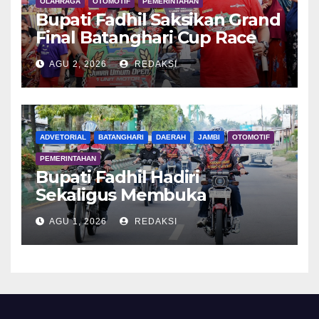
OLAHRAGA
OTOMOTIF
PEMERINTAHAN
Bupati Fadhil Saksikan Grand
Final Batanghari Cup Race
2026
AGU 2, 2026
REDAKSI
ADVETORIAL
BATANGHARI
DAERAH
JAMBI
OTOMOTIF
PEMERINTAHAN
Bupati Fadhil Hadiri
Sekaligus Membuka
Kegiatan Batanghari King
AGU 1, 2026
REDAKSI
Club