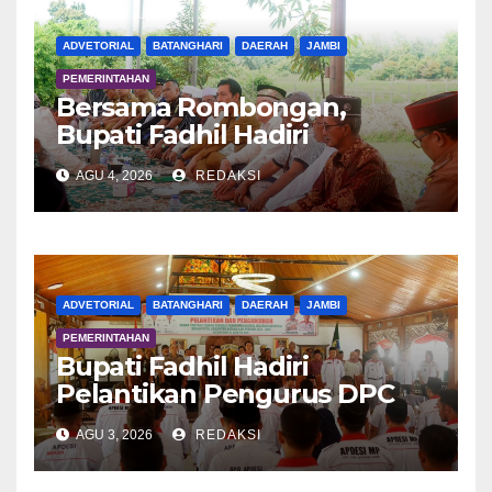
ADVETORIAL
BATANGHARI
DAERAH
JAMBI
PEMERINTAHAN
Bersama Rombongan,
Bupati Fadhil Hadiri
Syukuran Tanam Padi di
AGU 4, 2026
REDAKSI
Terusan
ADVETORIAL
BATANGHARI
DAERAH
JAMBI
PEMERINTAHAN
Bupati Fadhil Hadiri
Pelantikan Pengurus DPC
APDESI MP
AGU 3, 2026
REDAKSI