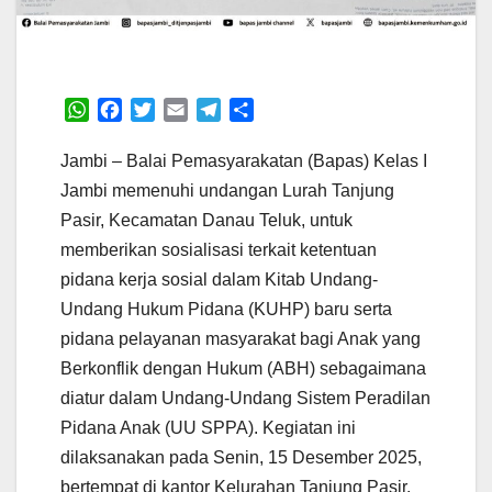
W
F
T
E
T
S
h
a
w
m
e
h
a
c
i
a
l
a
Jambi – Balai Pemasyarakatan (Bapas) Kelas I
t
e
t
i
e
r
Jambi memenuhi undangan Lurah Tanjung
s
b
t
l
g
e
Pasir, Kecamatan Danau Teluk, untuk
A
o
e
r
memberikan sosialisasi terkait ketentuan
p
o
r
a
p
k
m
pidana kerja sosial dalam Kitab Undang-
Undang Hukum Pidana (KUHP) baru serta
pidana pelayanan masyarakat bagi Anak yang
Berkonflik dengan Hukum (ABH) sebagaimana
diatur dalam Undang-Undang Sistem Peradilan
Pidana Anak (UU SPPA). Kegiatan ini
dilaksanakan pada Senin, 15 Desember 2025,
bertempat di kantor Kelurahan Tanjung Pasir.