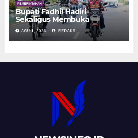
PEMERINTAHAN
Bupati Fadhil Hadiri
Sekaligus Membuka
Kegiatan Batanghari King
AGU 1, 2026
REDAKSI
Club