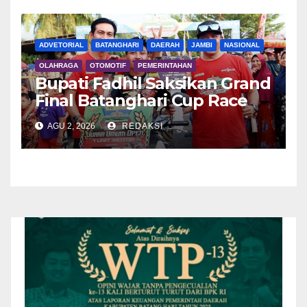
ADVETORIAL
BATANGHARI
DAERAH
JAMBI
NASIONAL
OLAHRAGA
OTOMOTIF
PEMERINTAHAN
Bupati Fadhil Saksikan Grand
Final Batanghari Cup Race
2026
AGU 2, 2026
REDAKSI