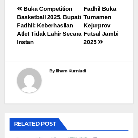
Navigasi
Buka Competition
Fadhil Buka
Basketball 2025, Bupati
Turnamen
pos
Fadhil: Keberhasilan
Kejurprov
Atlet Tidak Lahir Secara
Futsal Jambi
Instan
2025
By
Ilham Kurniadi
RELATED POST