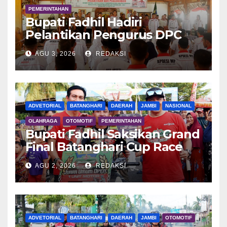
PEMERINTAHAN
Bupati Fadhil Hadiri
Pelantikan Pengurus DPC
APDESI MP
AGU 3, 2026
REDAKSI
ADVETORIAL
BATANGHARI
DAERAH
JAMBI
NASIONAL
OLAHRAGA
OTOMOTIF
PEMERINTAHAN
Bupati Fadhil Saksikan Grand
Final Batanghari Cup Race
2026
AGU 2, 2026
REDAKSI
ADVETORIAL
BATANGHARI
DAERAH
JAMBI
OTOMOTIF